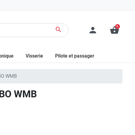
0
person
shopping_basket
search
ronique
Visserie
Pilote et passager
BO WMB
UBO WMB