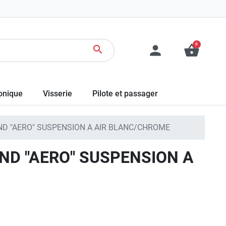
0
person
shopping_basket
search
ronique
Visserie
Pilote et passager
ND "AERO" SUSPENSION A AIR BLANC/CHROME
END "AERO" SUSPENSION A