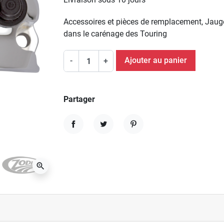
Accessoires et pièces de remplacement, Jauge
dans le carénage des Touring
Ajouter au panier
-
+
Partager
Partager
Tweet
Pinterest
zoom_in