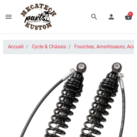
0
menu
search
person
shopping_basket
Accueil
Cycle & Châssis
Fourches, Amortisseurs, Acce