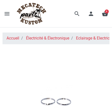
0
menu
search
person
shopping_basket
Accueil
Électricité & Électronique
Eclairage & Electrici