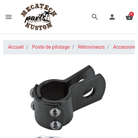
0
menu
search
person
shopping_basket
Accueil
Poste de pilotage
Rétroviseurs
Accessoires