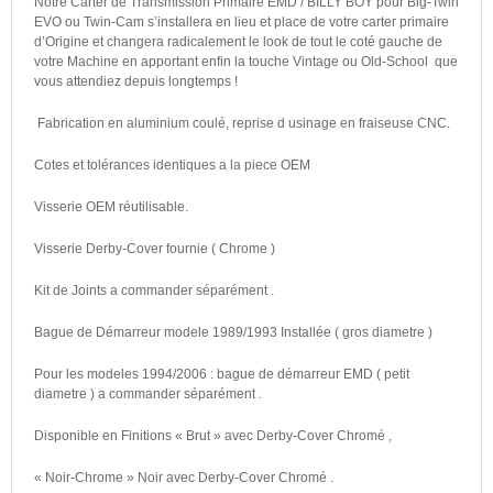
Notre Carter de Transmission Primaire EMD / BILLY BOY pour Big-Twin
EVO ou Twin-Cam s’installera en lieu et place de votre carter primaire
d’Origine et changera radicalement le look de tout le coté gauche de
votre Machine en apportant enfin la touche Vintage ou Old-School que
vous attendiez depuis longtemps !
Fabrication en aluminium coulé, reprise d usinage en fraiseuse CNC.
Cotes et tolérances identiques a la piece OEM
Visserie OEM réutilisable.
Visserie Derby-Cover fournie ( Chrome )
Kit de Joints a commander séparément .
Bague de Démarreur modele 1989/1993 Installée ( gros diametre )
Pour les modeles 1994/2006 : bague de démarreur EMD ( petit
diametre ) a commander séparément .
Disponible en Finitions « Brut » avec Derby-Cover Chromé ,
« Noir-Chrome » Noir avec Derby-Cover Chromé .